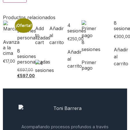
Productos relacionados
8
4
¡Oferta!
Add
Añadir
sesion
sesiones
to
al
€
300,0
€
250,00
Avanza
cart
carrito
a la
Añadir
8
Añadir
cima
sesiones
al
al
€
17,00
personalizadas
Primer
carrito
carrito
pago
€
697,00
€
597,00
Acompañando procesos profundos a través