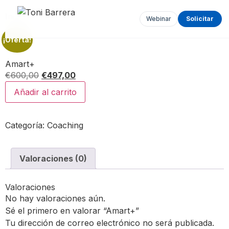
Inicio
/
Coaching
/ Amart+
Webinar
Solicitar
¡Oferta!
Amart+
€
600,00
€
497,00
Añadir al carrito
Categoría:
Coaching
Valoraciones (0)
Valoraciones
No hay valoraciones aún.
Sé el primero en valorar “Amart+”
Tu dirección de correo electrónico no será publicada.