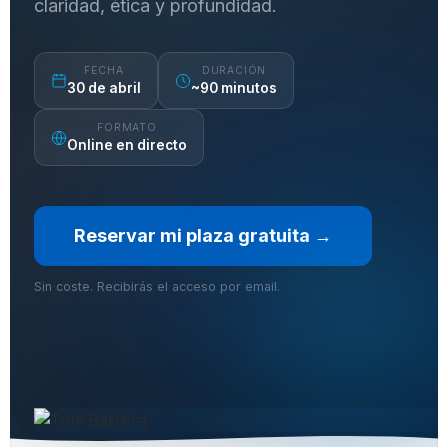
claridad, ética y profundidad.
FECHA
DURACIÓN
30 de abril
~90 minutos
FORMATO
Online en directo
Reservar mi plaza gratuita →
Sin coste. Recibirás el acceso por email.