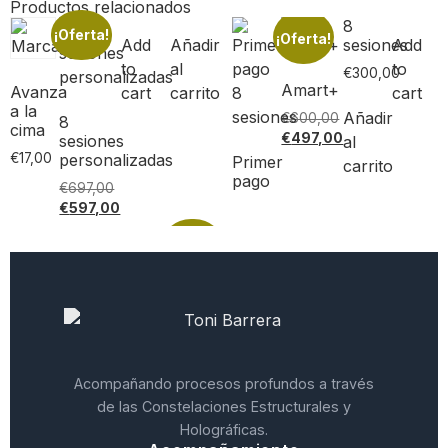
Productos relacionados
8
¡Oferta!
¡Oferta!
Add
Añadir
sesiones
Add
to
al
to
€
300,00
Amart+
Avanza
cart
carrito
cart
a la
Añadir
€
600,00
8
cima
€
497,00
sesiones
al
€
17,00
personalizadas
Primer
carrito
pago
€
697,00
€
597,00
Acompañando procesos profundos a través
de las Constelaciones Estructurales y
Holográficas.